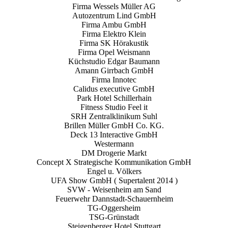
Firma Wessels Müller AG
Autozentrum Lind GmbH
Firma Ambu GmbH
Firma Elektro Klein
Firma SK Hörakustik
Firma Opel Weismann
Küchstudio Edgar Baumann
Amann Girrbach GmbH
Firma Innotec
Calidus executive GmbH
Park Hotel Schillerhain
Fitness Studio Feel it
SRH Zentralklinikum Suhl
Brillen Müller GmbH Co. KG.
Deck 13 Interactive GmbH
Westermann
DM Drogerie Markt
Concept X Strategische Kommunikation GmbH
Engel u. Völkers
UFA Show GmbH ( Supertalent 2014 )
SVW - Weisenheim am Sand
Feuerwehr Dannstadt-Schauernheim
TG-Oggersheim
TSG-Grünstadt
Steigenberger Hotel Stuttgart