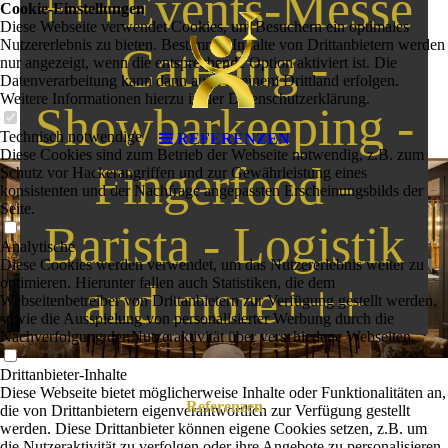
+++Events-Messe
Cookie-Einstellungen
Diese Webseite verwendet Cookies, um Besuchern ein optimales
Nutzererlebnis zu bieten. Bestimmte Inhalte von Drittanbietern werden
Catering -
nur angezeigt, wenn die entsprechende Option aktiviert ist. Die
Datenverarbeitung kann dann auch in einem Drittland erfolgen.
Weitere Informationen hierzu in der Datenschutzerklärung.
Showbarkeeping -
Technisch notwendige
REFERENZEN
Diese Cookies sind zum Betrieb der Webseite notwendig, z.B. zum
Fingerfood -
Schutz vor Hackerangriffen und zur Gewährleistung eines
konsistenten und der Nachfrage angepassten Erscheinungsbilds der
Seite.
Barista - Logistik
Analytische
Diese Cookies werden verwendet, um das Nutzererlebnis weiter zu
optimieren. Hierunter fallen auch Statistiken, die dem
and more+++
Webseitenbetreiber von Drittanbietern zur Verfügung gestellt werden,
sowie die Ausspielung von personalisierter Werbung durch die
Nachverfolgung der Nutzeraktivität über verschiedene Webseiten.
Drittanbieter-Inhalte
Diese Webseite bietet möglicherweise Inhalte oder Funktionalitäten an,
Referenzen
die von Drittanbietern eigenverantwortlich zur Verfügung gestellt
werden. Diese Drittanbieter können eigene Cookies setzen, z.B. um
die Nutzeraktivität zu verfolgen oder ihre Angebote zu personalisieren